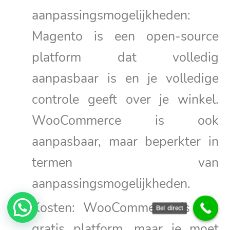
aanpassingsmogelijkheden:
Magento is een open-source
platform dat volledig
aanpasbaar is en je volledige
controle geeft over je winkel.
WooCommerce is ook
aanpasbaar, maar beperkter in
termen van
aanpassingsmogelijkheden.
Kosten: WooCommerce is een
Bel direct
gratis platform, maar je moet