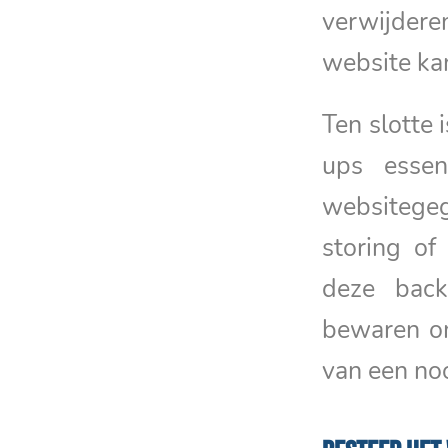
verwijdere
website ka
Ten slotte 
ups essen
websitegeg
storing of
deze back
bewaren om
van een noo