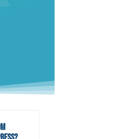
om
ress?