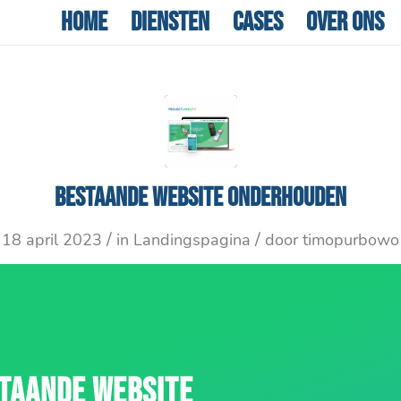
Home
Diensten
Cases
Over ons
Bestaande website onderhouden
/
/
18 april 2023
in
Landingspagina
door
timopurbowo
TAANDE WEBSITE