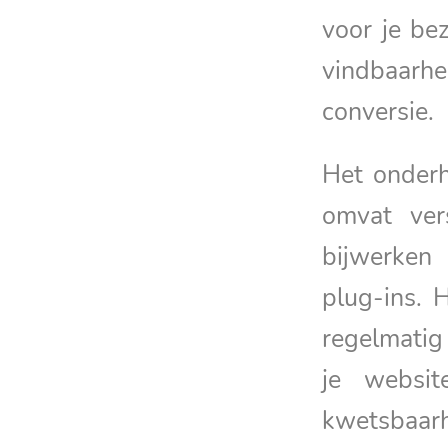
voor je be
vindbaarhe
conversie.
Het onder
omvat ver
bijwerken
plug-ins. 
regelmatig 
je websit
kwetsbaarh