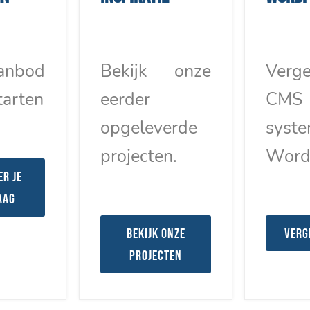
anbod
Bekijk onze
Verge
tarten
eerder
CMS
opgeleverde
syst
projecten.
Word
er je
aag
Bekijk onze
Verg
projecten