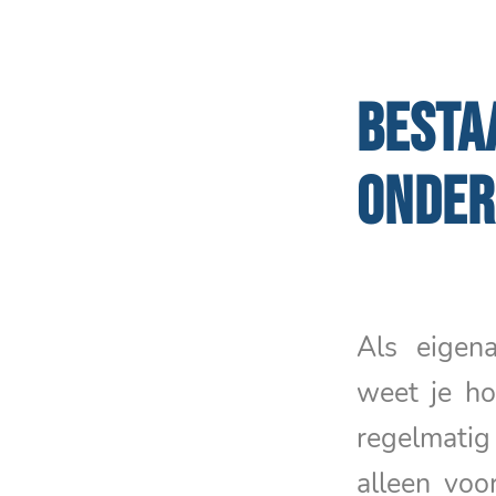
BESTA
ONDE
Als eige
weet je ho
regelmatig
alleen voo