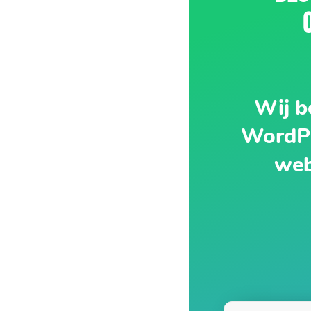
Wij b
WordPr
web