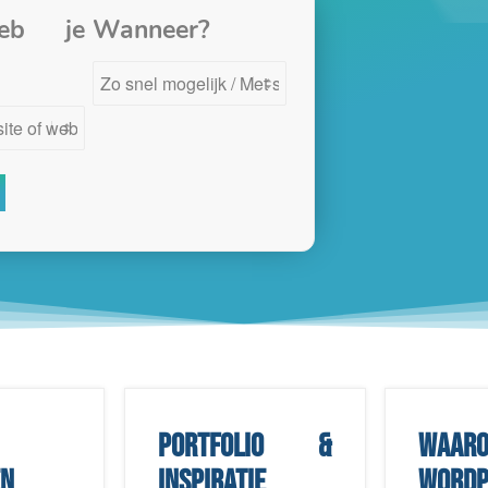
eb je
Wanneer?
Portfolio &
Waar
en
inspiratie
WordP