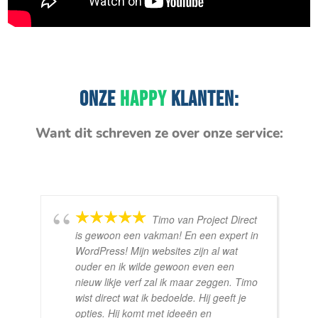
ONZE
HAPPY
KLANTEN:
Want dit schreven ze over onze service:
Timo van Project Direct
is gewoon een vakman! En een expert in
WordPress! Mijn websites zijn al wat
ouder en ik wilde gewoon even een
nieuw likje verf zal ik maar zeggen. Timo
wist direct wat ik bedoelde. Hij geeft je
opties. Hij komt met ideeën en