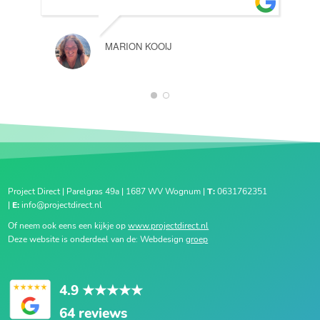
MARION KOOIJ
1
2
Project Direct | Parelgras 49a | 1687 WV Wognum |
T:
0631762351
|
E:
info@projectdirect.nl
Of neem ook eens een kijkje op
www.projectdirect.nl
Deze website is onderdeel van de: Webdesign
groep
4.9
★★★★★
64 reviews