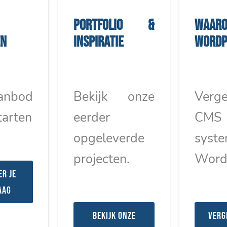
Portfolio &
Waar
en
inspiratie
WordP
anbod
Bekijk onze
Verge
tarten
eerder
CMS
opgeleverde
syst
projecten.
Word
er je
aag
Bekijk onze
Verg