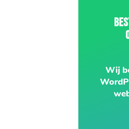
BES
Wij b
WordPr
web