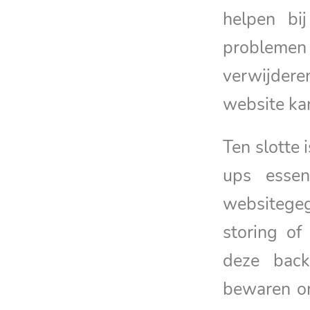
helpen bij
problemen z
verwijdere
website ka
Ten slotte 
ups essen
websitegeg
storing of
deze back
bewaren om