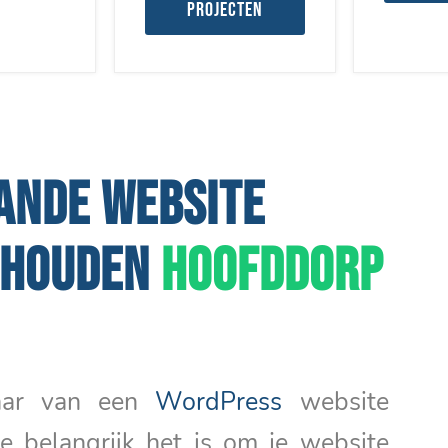
projecten
ANDE WEBSITE
RHOUDEN
HOOFDDORP
naar van een
WordPress
website
e belangrijk het is om je website