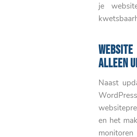
je websit
kwetsbaarh
WEBSITE
ALLEEN U
Naast upd
WordPress 
websitepre
en het mak
monitoren