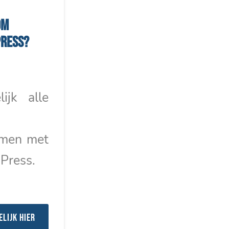
om
ress?
lijk alle
emen met
Press.
elijk hier