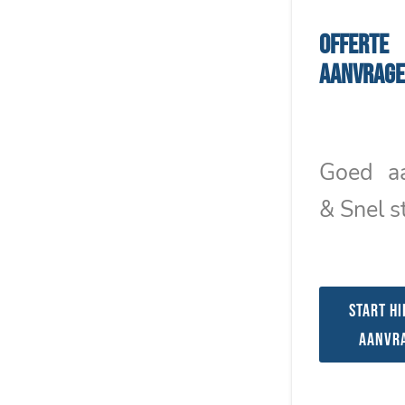
Offerte
aanvrag
Goed a
& Snel s
Start hi
aanvr