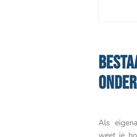
BESTA
ONDE
Als eige
weet je ho