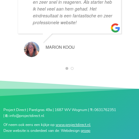
en zeer snel in reageren. Als starter heb
ik heel veel aan hem gehad. Het
eindresultaat is een fantastische en zeer
professionele website!
MARION KOOIJ
1
2
Project Direct | Parelgras 49a | 1687 WV Wognum |
T:
0631762351
|
E:
info@projectdirect.nl
Of neem ook eens een kijkje op
www.projectdirect.nl
Deze website is onderdeel van de: Webdesign
groep