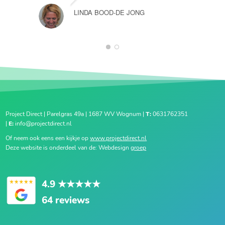
LINDA BOOD-DE JONG
1
2
Project Direct | Parelgras 49a | 1687 WV Wognum |
T:
0631762351
|
E:
info@projectdirect.nl
Of neem ook eens een kijkje op
www.projectdirect.nl
Deze website is onderdeel van de: Webdesign
groep
4.9
★★★★★
64 reviews