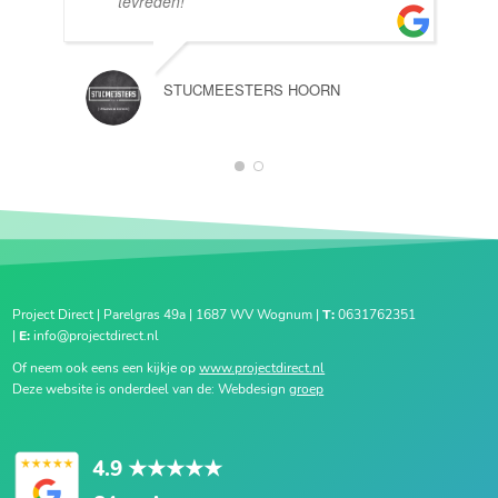
tevreden!
STUCMEESTERS HOORN
1
2
Project Direct | Parelgras 49a | 1687 WV Wognum |
T:
0631762351
|
E:
info@projectdirect.nl
Of neem ook eens een kijkje op
www.projectdirect.nl
Deze website is onderdeel van de: Webdesign
groep
4.9
★★★★★