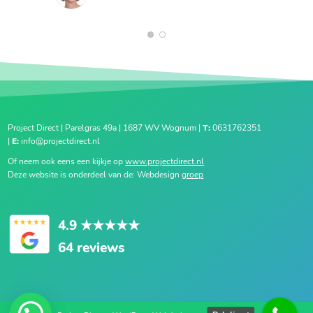
1
2
Project Direct | Parelgras 49a | 1687 WV Wognum |
T:
0631762351
|
E:
info@projectdirect.nl
Of neem ook eens een kijkje op
www.projectdirect.nl
Deze website is onderdeel van de: Webdesign
groep
4.9
★★★★★
64 reviews